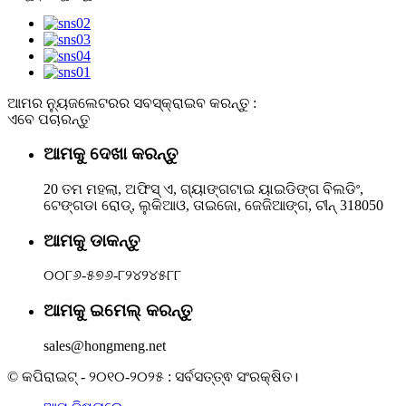
ଆମର ନ୍ୟୁଜଲେଟରର ସବସ୍କ୍ରାଇବ କରନ୍ତୁ :
ଏବେ ପଚାରନ୍ତୁ
ଆମକୁ ଦେଖା କରନ୍ତୁ
20 ତମ ମହଲା, ଅଫିସ୍ ଏ, ଗ୍ୟାଙ୍ଗଟାଇ ୟାଇଡିଙ୍ଗ ବିଲଡିଂ,
ଟେଙ୍ଗଡା ରୋଡ୍, ଲୁକିଆଓ, ତାଇଜୋ, ଜେଜିଆଙ୍ଗ, ଚୀନ୍ 318050
ଆମକୁ ଡାକନ୍ତୁ
୦୦୮୬-୫୭୬-୮୨୪୨୪୫୮୮
ଆମକୁ ଇମେଲ୍ କରନ୍ତୁ
sales@hongmeng.net
© କପିରାଇଟ୍ - ୨୦୧୦-୨୦୨୫ : ସର୍ବସତ୍ତ୍ଵ ସଂରକ୍ଷିତ।