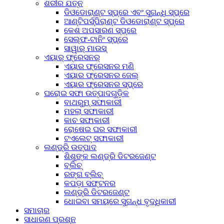
ଶରୀର ଯତ୍ନ
ଡିଓଡୋରାଣ୍ଟ ସ୍ପ୍ରେ ଏବଂ ସୁଗନ୍ଧି ସ୍ପ୍ରେ
ଆଣ୍ଟିପର୍ସ୍ପିରାଣ୍ଟ ଡିଓଡୋରାଣ୍ଟ ସ୍ପ୍ରେ
କେଶ ଅପସାରଣ ସ୍ପ୍ରେ
ସେଲ୍ଫ-ଟାନିଂ ସ୍ପ୍ରେ
ସାୱାର୍ ମାଉସ୍
ଏୟାର୍ ଫ୍ରେସନର୍‌
ଏୟାର ଫ୍ରେସନର ମଣି
ଏୟାର ଫ୍ରେସନର ଜେଲ୍
ଏୟାର ଫ୍ରେସନର ସ୍ପ୍ରେ
ଘରୋଇ ସଫା ଉତ୍ପାଦଗୁଡ଼ିକ
ବାଥରୁମ୍ ସଫାକାରୀ
ମହଲା ସଫାକାରୀ
କାଚ ସଫାକାରୀ
ରୋଷେଇ ଘର ସଫାକାରୀ
ଟଏଲେଟ୍ ସଫାକାରୀ
ଲଣ୍ଡ୍ରି ଉତ୍ପାଦ
ଶିଶୁଙ୍କ ଲଣ୍ଡ୍ରି ଡିଟରଜେଣ୍ଟ
ବ୍ଲିଚ୍
ରଙ୍ଗ ବ୍ଲିଚ୍
କପଡ଼ା ସଫ୍ଟନର
ଲଣ୍ଡ୍ରି ଡିଟରଜେଣ୍ଟ
ଧୋଇବା ସମୟରେ ସୁଗନ୍ଧ ବୃଦ୍ଧିକାରୀ
ସମାଚାର
ସାଧାରଣ ପ୍ରଶ୍ନ