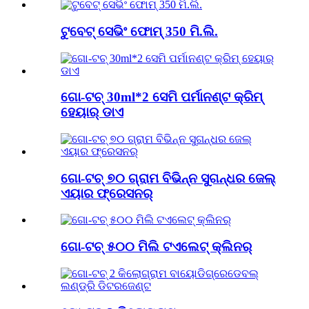
ଟୁବେଟ୍ ସେଭିଂ ଫୋମ୍ 350 ମି.ଲି.
ଗୋ-ଟଚ୍ 30ml*2 ସେମି ପର୍ମାନଣ୍ଟ କ୍ରିମ୍
ହେୟାର୍ ଡାଏ
ଗୋ-ଟଚ୍ ୭୦ ଗ୍ରାମ ବିଭିନ୍ନ ସୁଗନ୍ଧର ଜେଲ୍
ଏୟାର ଫ୍ରେସନର୍
ଗୋ-ଟଚ୍ ୫୦୦ ମିଲି ଟଏଲେଟ୍ କ୍ଲିନର୍