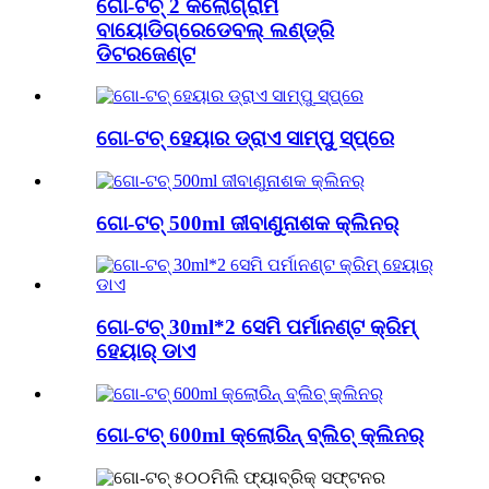
ଗୋ-ଟଚ୍ 2 କିଲୋଗ୍ରାମ
ବାୟୋଡିଗ୍ରେଡେବଲ୍ ଲଣ୍ଡ୍ରି
ଡିଟରଜେଣ୍ଟ
ଗୋ-ଟଚ୍ ହେୟାର ଡ୍ରାଏ ସାମ୍ପୁ ସ୍ପ୍ରେ
ଗୋ-ଟଚ୍ 500ml ଜୀବାଣୁନାଶକ କ୍ଲିନର୍
ଗୋ-ଟଚ୍ 30ml*2 ସେମି ପର୍ମାନଣ୍ଟ କ୍ରିମ୍
ହେୟାର୍ ଡାଏ
ଗୋ-ଟଚ୍ 600ml କ୍ଲୋରିନ୍ ବ୍ଲିଚ୍ କ୍ଲିନର୍