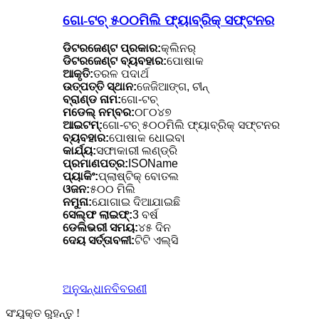
ଗୋ-ଟଚ୍ ୫୦୦ମିଲି ଫ୍ୟାବ୍ରିକ୍ ସଫ୍ଟନର
ଡିଟରଜେଣ୍ଟ ପ୍ରକାର:
କ୍ଲିନର୍
ଡିଟରଜେଣ୍ଟ ବ୍ୟବହାର:
ପୋଷାକ
ଆକୃତି:
ତରଳ ପଦାର୍ଥ
ଉତ୍ପତ୍ତି ସ୍ଥାନ:
ଜେଜିଆଙ୍ଗ, ଚୀନ୍
ବ୍ରାଣ୍ଡ ନାମ:
ଗୋ-ଟଚ୍
ମଡେଲ୍ ନମ୍ବର:
୦୮୦୪୭
ଆଇଟମ୍:
ଗୋ-ଟଚ୍ ୫୦୦ମିଲି ଫ୍ୟାବ୍ରିକ୍ ସଫ୍ଟନର
ବ୍ୟବହାର:
ପୋଷାକ ଧୋଇବା
କାର୍ଯ୍ୟ:
ସଫାକାରୀ ଲଣ୍ଡ୍ରି
ପ୍ରମାଣପତ୍ର:
ISOName
ପ୍ୟାକିଂ:
ପ୍ଲାଷ୍ଟିକ୍ ବୋତଲ
ଓଜନ:
୫୦୦ ମିଲି
ନମୁନା:
ଯୋଗାଇ ଦିଆଯାଇଛି
ସେଲ୍ଫ ଲାଇଫ୍:
3 ବର୍ଷ
ଡେଲିଭରୀ ସମୟ:
୪୫ ଦିନ
ଦେୟ ସର୍ତ୍ତାବଳୀ:
ଟିଟି ଏଲ୍ସି
ଅନୁସନ୍ଧାନ
ବିବରଣୀ
ସଂଯୁକ୍ତ ରୁହନ୍ତୁ !