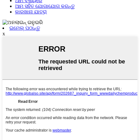
ଆମ ବିଷୟରେ
ଆମ ସହିତ ଯୋଗାଯୋଗ କରନ୍ତୁ
କାରଖାନା ଯାତ୍ରା
ଇମେଲ୍ ପଠାନ୍ତୁ
x