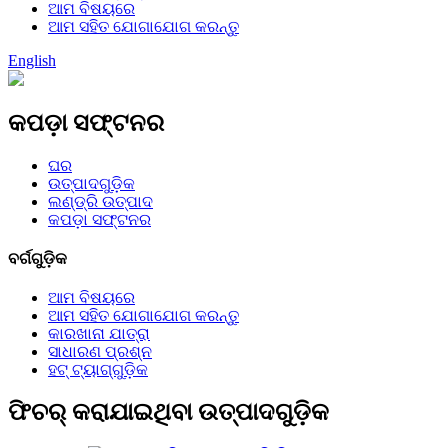
ଆମ ବିଷୟରେ
ଆମ ସହିତ ଯୋଗାଯୋଗ କରନ୍ତୁ
English
କପଡ଼ା ସଫ୍ଟନର
ଘର
ଉତ୍ପାଦଗୁଡ଼ିକ
ଲଣ୍ଡ୍ରି ଉତ୍ପାଦ
କପଡ଼ା ସଫ୍ଟନର
ବର୍ଗଗୁଡ଼ିକ
ଆମ ବିଷୟରେ
ଆମ ସହିତ ଯୋଗାଯୋଗ କରନ୍ତୁ
କାରଖାନା ଯାତ୍ରା
ସାଧାରଣ ପ୍ରଶ୍ନ
ହଟ୍ ଟ୍ୟାଗ୍‌ଗୁଡ଼ିକ
ଫିଚର୍ କରାଯାଇଥିବା ଉତ୍ପାଦଗୁଡ଼ିକ