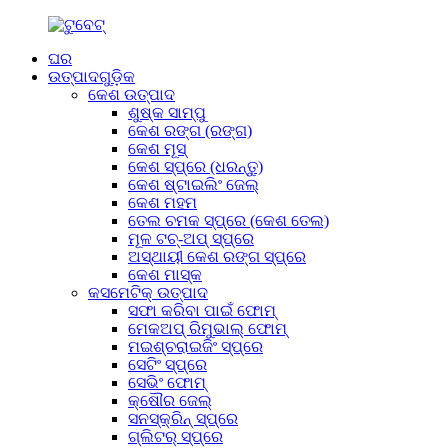
ଘର
ଉତ୍ପାଦଗୁଡ଼ିକ
କେଶ ଉତ୍ପାଦ
ଶୁଷ୍କ ସାମ୍ପୁ
କେଶ ରଙ୍ଗ (ରଙ୍ଗ)
କେଶ ମୂସ୍
କେଶ ସ୍ପ୍ରେ (ଧରନ୍ତୁ)
କେଶ ଷ୍ଟାଇଲିଂ ଜେଲ୍
କେଶ ମହମ
ତେଲ ଚମକ ସ୍ପ୍ରେ (କେଶ ତେଲ)
ମୂଳ ଟଚ୍-ଅପ୍ ସ୍ପ୍ରେ
ଅସ୍ଥାୟୀ କେଶ ରଙ୍ଗ ସ୍ପ୍ରେ
କେଶ ମାସ୍କ
କସମେଟିକ୍ ଉତ୍ପାଦ
ସଫା କରିବା ପାଇଁ ଫୋମ୍
ମେକଅପ୍ ରିମୁଭାଲ୍ ଫୋମ୍
ମଇଶ୍ଚରାଇଜିଂ ସ୍ପ୍ରେ
ସେଟିଂ ସ୍ପ୍ରେ
ସେଭିଂ ଫୋମ୍
କ୍ଷୌର ଜେଲ୍
ସନସ୍କ୍ରିନ୍ ସ୍ପ୍ରେ
ଗ୍ଲିଟର୍ ସ୍ପ୍ରେ