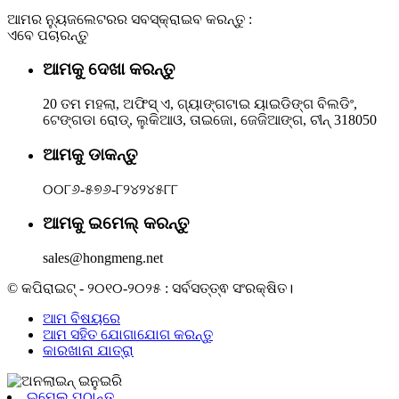
ଆମର ନ୍ୟୁଜଲେଟରର ସବସ୍କ୍ରାଇବ କରନ୍ତୁ :
ଏବେ ପଚାରନ୍ତୁ
ଆମକୁ ଦେଖା କରନ୍ତୁ
20 ତମ ମହଲା, ଅଫିସ୍ ଏ, ଗ୍ୟାଙ୍ଗଟାଇ ୟାଇଡିଙ୍ଗ ବିଲଡିଂ,
ଟେଙ୍ଗଡା ରୋଡ୍, ଲୁକିଆଓ, ତାଇଜୋ, ଜେଜିଆଙ୍ଗ, ଚୀନ୍ 318050
ଆମକୁ ଡାକନ୍ତୁ
୦୦୮୬-୫୭୬-୮୨୪୨୪୫୮୮
ଆମକୁ ଇମେଲ୍ କରନ୍ତୁ
sales@hongmeng.net
© କପିରାଇଟ୍ - ୨୦୧୦-୨୦୨୫ : ସର୍ବସତ୍ତ୍ଵ ସଂରକ୍ଷିତ।
ଆମ ବିଷୟରେ
ଆମ ସହିତ ଯୋଗାଯୋଗ କରନ୍ତୁ
କାରଖାନା ଯାତ୍ରା
ଇମେଲ୍ ପଠାନ୍ତୁ