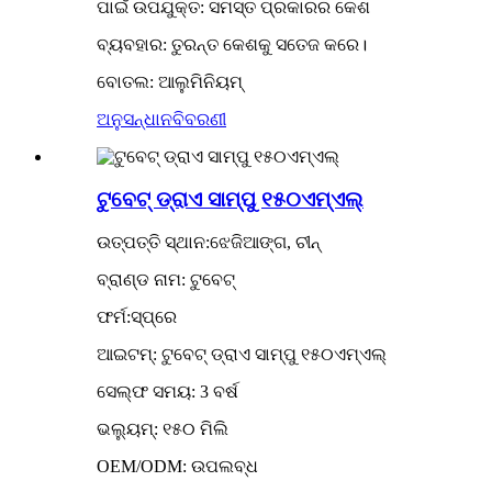
ପାଇଁ ଉପଯୁକ୍ତ: ସମସ୍ତ ପ୍ରକାରର କେଶ
ବ୍ୟବହାର: ତୁରନ୍ତ କେଶକୁ ସତେଜ କରେ।
ବୋତଲ: ଆଲୁମିନିୟମ୍
ଅନୁସନ୍ଧାନ
ବିବରଣୀ
ଟୁବେଟ୍ ଡ୍ରାଏ ସାମ୍ପୁ ୧୫୦ଏମ୍ଏଲ୍
ଉତ୍ପତ୍ତି ସ୍ଥାନ:ଝେଜିଆଙ୍ଗ, ଚୀନ୍
ବ୍ରାଣ୍ଡ ନାମ: ଟୁବେଟ୍
ଫର୍ମ:ସ୍ପ୍ରେ
ଆଇଟମ୍: ଟୁବେଟ୍ ଡ୍ରାଏ ସାମ୍ପୁ ୧୫୦ଏମ୍ଏଲ୍
ସେଲ୍ଫ ସମୟ: 3 ବର୍ଷ
ଭଲ୍ୟୁମ୍: ୧୫୦ ମିଲି
OEM/ODM: ଉପଲବ୍ଧ