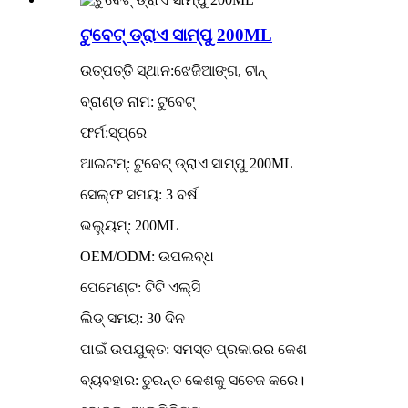
ଟୁବେଟ୍ ଡ୍ରାଏ ସାମ୍ପୁ 200ML
ଉତ୍ପତ୍ତି ସ୍ଥାନ:ଝେଜିଆଙ୍ଗ, ଚୀନ୍
ବ୍ରାଣ୍ଡ ନାମ: ଟୁବେଟ୍
ଫର୍ମ:ସ୍ପ୍ରେ
ଆଇଟମ୍: ଟୁବେଟ୍ ଡ୍ରାଏ ସାମ୍ପୁ 200ML
ସେଲ୍ଫ ସମୟ: 3 ବର୍ଷ
ଭଲ୍ୟୁମ୍: 200ML
OEM/ODM: ଉପଲବ୍ଧ
ପେମେଣ୍ଟ: ଟିଟି ଏଲ୍ସି
ଲିଡ୍ ସମୟ: 30 ଦିନ
ପାଇଁ ଉପଯୁକ୍ତ: ସମସ୍ତ ପ୍ରକାରର କେଶ
ବ୍ୟବହାର: ତୁରନ୍ତ କେଶକୁ ସତେଜ କରେ।