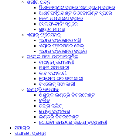
ଶରୀର ଯତ୍ନ
ଡିଓଡୋରାଣ୍ଟ ସ୍ପ୍ରେ ଏବଂ ସୁଗନ୍ଧି ସ୍ପ୍ରେ
ଆଣ୍ଟିପର୍ସ୍ପିରାଣ୍ଟ ଡିଓଡୋରାଣ୍ଟ ସ୍ପ୍ରେ
କେଶ ଅପସାରଣ ସ୍ପ୍ରେ
ସେଲ୍ଫ-ଟାନିଂ ସ୍ପ୍ରେ
ସାୱାର ମାଉସ୍
ଏୟାର୍ ଫ୍ରେସନର୍
ଏୟାର ଫ୍ରେସନର ମଣି
ଏୟାର ଫ୍ରେସନର ଜେଲ୍
ଏୟାର ଫ୍ରେସନର ସ୍ପ୍ରେ
ଘରୋଇ ସଫା ଉତ୍ପାଦଗୁଡ଼ିକ
ବାଥରୁମ୍ ସଫାକାରୀ
ମହଲା ସଫାକାରୀ
କାଚ ସଫାକାରୀ
ରୋଷେଇ ଘର ସଫାକାରୀ
ଟଏଲେଟ୍ ସଫାକାରୀ
ଲଣ୍ଡ୍ରି ଉତ୍ପାଦ
ଶିଶୁଙ୍କ ଲଣ୍ଡ୍ରି ଡିଟରଜେଣ୍ଟ
ବ୍ଲିଚ୍
ରଙ୍ଗ ବ୍ଲିଚ୍
କପଡ଼ା ସଫ୍ଟନର
ଲଣ୍ଡ୍ରି ଡିଟରଜେଣ୍ଟ
ଧୋଇବା ସମୟରେ ସୁଗନ୍ଧ ବୃଦ୍ଧିକାରୀ
ସମାଚାର
ସାଧାରଣ ପ୍ରଶ୍ନ