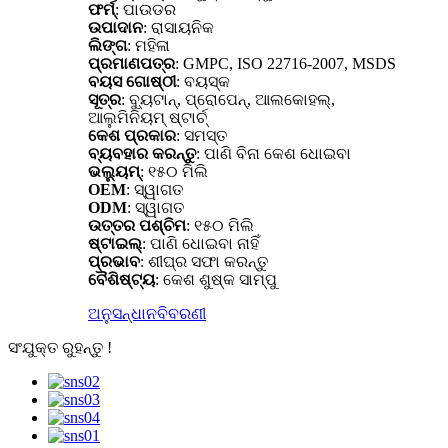
ଫର୍ମ୍
: ପାଉଡର
ଉପାଦାନ
: ରାସାୟନିକ
ଲିଙ୍ଗ
: ମହିଳା
ପ୍ରମାଣପତ୍ର
: GMPC, ISO 22716-2007, MSDS
ବୟସ ଗୋଷ୍ଠୀ
: ବୟସ୍କ
ସୂତ୍ର
: ବ୍ୟୁଟାନ୍, ପ୍ରୋପେନ୍, ଆଲକୋହଲ୍,
ଆଲୁମିନିୟମ୍ ଷ୍ଟାର୍ଚ୍
କେଶ ପ୍ରକାର
: ସମସ୍ତ
ବ୍ୟବହାର କରନ୍ତୁ
: ପାଣି ବିନା କେଶ ଧୋଇବା
ଭଲ୍ୟୁମ୍
: ୧୫୦ ମିଲି
OEM
: ସ୍ୱାଗତ
ODM
: ସ୍ୱାଗତ
ଉତ୍ତର ପଶ୍ଚିମ
: ୧୫୦ ମିଲି
ଷ୍ଟାଇଲ୍
: ପାଣି ଧୋଇବା ନାହିଁ
ପ୍ରଭାବ
: ଶୀଘ୍ର ସଫା କରନ୍ତୁ
ବୈଶିଷ୍ଟ୍ୟ
: କେଶ ଶୁଷ୍କ ସାମ୍ପୁ
ଅନୁସନ୍ଧାନ
ବିବରଣୀ
ସଂଯୁକ୍ତ ରୁହନ୍ତୁ !