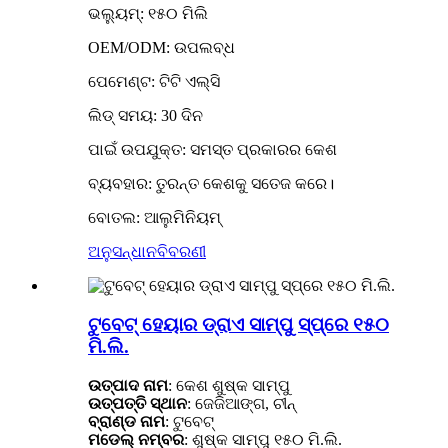
ଭଲ୍ୟୁମ୍: ୧୫୦ ମିଲି
OEM/ODM: ଉପଲବ୍ଧ
ପେମେଣ୍ଟ: ଟିଟି ଏଲ୍ସି
ଲିଡ୍ ସମୟ: 30 ଦିନ
ପାଇଁ ଉପଯୁକ୍ତ: ସମସ୍ତ ପ୍ରକାରର କେଶ
ବ୍ୟବହାର: ତୁରନ୍ତ କେଶକୁ ସତେଜ କରେ।
ବୋତଲ: ଆଲୁମିନିୟମ୍
ଅନୁସନ୍ଧାନ
ବିବରଣୀ
ଟୁବେଟ୍ ହେୟାର ଡ୍ରାଏ ସାମ୍ପୁ ସ୍ପ୍ରେ ୧୫୦
ମି.ଲି.
ଉତ୍ପାଦ ନାମ
: କେଶ ଶୁଷ୍କ ସାମ୍ପୁ
ଉତ୍ପତ୍ତି ସ୍ଥାନ
: ଜେଜିଆଙ୍ଗ, ଚୀନ୍
ବ୍ରାଣ୍ଡ ନାମ
: ଟୁବେଟ୍
ମଡେଲ୍ ନମ୍ବର
: ଶୁଷ୍କ ସାମ୍ପୁ ୧୫୦ ମି.ଲି.