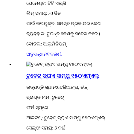
ପେମେଣ୍ଟ: ଟିଟି ଏଲ୍ସି
ଲିଡ୍ ସମୟ: 30 ଦିନ
ପାଇଁ ଉପଯୁକ୍ତ: ସମସ୍ତ ପ୍ରକାରର କେଶ
ବ୍ୟବହାର: ତୁରନ୍ତ କେଶକୁ ସତେଜ କରେ।
ବୋତଲ: ଆଲୁମିନିୟମ୍
ଅନୁସନ୍ଧାନ
ବିବରଣୀ
ଟୁବେଟ୍ ଡ୍ରାଏ ସାମ୍ପୁ ୧୫୦ଏମ୍ଏଲ୍
ଉତ୍ପତ୍ତି ସ୍ଥାନ:ଝେଜିଆଙ୍ଗ, ଚୀନ୍
ବ୍ରାଣ୍ଡ ନାମ: ଟୁବେଟ୍
ଫର୍ମ:ସ୍ପ୍ରେ
ଆଇଟମ୍: ଟୁବେଟ୍ ଡ୍ରାଏ ସାମ୍ପୁ ୧୫୦ଏମ୍ଏଲ୍
ସେଲ୍ଫ ସମୟ: 3 ବର୍ଷ