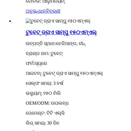
ବୋତଲ: ଆଲୁମିନିୟମ୍
ଅନୁସନ୍ଧାନ
ବିବରଣୀ
ଟୁବେଟ୍ ଡ୍ରାଏ ସାମ୍ପୁ ୧୫୦ଏମ୍ଏଲ୍
ଉତ୍ପତ୍ତି ସ୍ଥାନ:ଝେଜିଆଙ୍ଗ, ଚୀନ୍
ବ୍ରାଣ୍ଡ ନାମ: ଟୁବେଟ୍
ଫର୍ମ:ସ୍ପ୍ରେ
ଆଇଟମ୍: ଟୁବେଟ୍ ଡ୍ରାଏ ସାମ୍ପୁ ୧୫୦ଏମ୍ଏଲ୍
ସେଲ୍ଫ ସମୟ: 3 ବର୍ଷ
ଭଲ୍ୟୁମ୍: ୧୫୦ ମିଲି
OEM/ODM: ଉପଲବ୍ଧ
ପେମେଣ୍ଟ: ଟିଟି ଏଲ୍ସି
ଲିଡ୍ ସମୟ: 30 ଦିନ