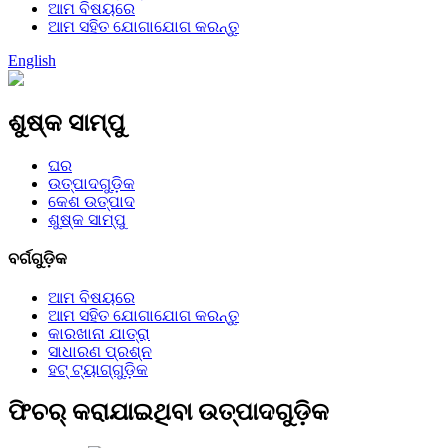
ଆମ ବିଷୟରେ
ଆମ ସହିତ ଯୋଗାଯୋଗ କରନ୍ତୁ
English
ଶୁଷ୍କ ସାମ୍ପୁ
ଘର
ଉତ୍ପାଦଗୁଡ଼ିକ
କେଶ ଉତ୍ପାଦ
ଶୁଷ୍କ ସାମ୍ପୁ
ବର୍ଗଗୁଡ଼ିକ
ଆମ ବିଷୟରେ
ଆମ ସହିତ ଯୋଗାଯୋଗ କରନ୍ତୁ
କାରଖାନା ଯାତ୍ରା
ସାଧାରଣ ପ୍ରଶ୍ନ
ହଟ୍ ଟ୍ୟାଗ୍‌ଗୁଡ଼ିକ
ଫିଚର୍ କରାଯାଇଥିବା ଉତ୍ପାଦଗୁଡ଼ିକ