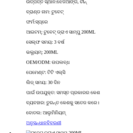
ଉତ୍ପତ୍ତି ସ୍ଥାନ:ଝେଜିଆଙ୍ଗ, ଚୀନ୍
ବ୍ରାଣ୍ଡ ନାମ: ଟୁବେଟ୍
ଫର୍ମ:ସ୍ପ୍ରେ
ଆଇଟମ୍: ଟୁବେଟ୍ ଡ୍ରାଏ ସାମ୍ପୁ 200ML
ସେଲ୍ଫ ସମୟ: 3 ବର୍ଷ
ଭଲ୍ୟୁମ୍: 200ML
OEM/ODM: ଉପଲବ୍ଧ
ପେମେଣ୍ଟ: ଟିଟି ଏଲ୍ସି
ଲିଡ୍ ସମୟ: 30 ଦିନ
ପାଇଁ ଉପଯୁକ୍ତ: ସମସ୍ତ ପ୍ରକାରର କେଶ
ବ୍ୟବହାର: ତୁରନ୍ତ କେଶକୁ ସତେଜ କରେ।
ବୋତଲ: ଆଲୁମିନିୟମ୍
ଅନୁସନ୍ଧାନ
ବିବରଣୀ