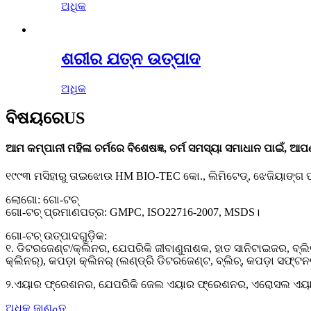
ଅଧିକ
ଶରୀର ଯତ୍ନ ଉତ୍ପାଦ
ଅଧିକ
ବିଷୟରେ
US
ଆମ କମ୍ପାନୀ ମହିଳା ଚର୍ମରେ ବିଶେଷଜ୍ଞ, ଚର୍ମ ସମସ୍ୟା ସମାଧାନ ପାଇଁ, ଆପ
୧୯୯୩ ମସିହାରୁ ତାଇଝୋଉ HM BIO-TEC କୋ., ଲିମିଟେଡ୍, ଝେଜିୟାଙ୍ଗ
ଲୋଗୋ: ଗୋ-ଟଚ୍
ଗୋ-ଟଚ୍ ପ୍ରମାଣପତ୍ର: GMPC, ISO22716-2007, MSDS।
ଗୋ-ଟଚ୍ ଉତ୍ପାଦଗୁଡ଼ିକ:
୧. ଡିଟରଜେଣ୍ଟ/କ୍ଲିନର, ଯେପରିକି ଜୀବାଣୁନାଶକ, ହାତ ସାନିଟାଇଜର, ବ୍ଲିଚ୍
କ୍ଲିନର୍), କପଡ଼ା କ୍ଲିନର୍ (ଲଣ୍ଡ୍ରି ଡିଟରଜେଣ୍ଟ, ବ୍ଲିଚ୍, କପଡ଼ା ସଫ୍ଟନର, 
୨.ଏୟାର ଫ୍ରେଶନର, ଯେପରିକି ଜେଲ ଏୟାର ଫ୍ରେଶନର, ଏରୋସଲ ଏୟାର 
ଅଧିକ ଜାଣନ୍ତୁ