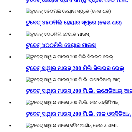
ଟୁବେଟ୍ ୪୫୦ମିଲି ହେୟାର ସ୍ପ୍ରେ (କେଶ ଧର)
ଟୁବେଟ୍ ୪୦୦ମିଲି ହେୟାର ମାଉସ୍
ଟୁବେଟ୍ ସାୱାର ମାଉସ୍ 200 ମିଲି ସିଲଭର ଭେଲ୍
ଟୁବେଟ୍ ସାୱାର ମାଉସ୍ 200 ମି.ଲି. ଇଥେରିଆଲ୍ ଆର
ଟୁବେଟ୍ ସାୱାର ମାଉସ୍ 200 ମି.ଲି. ନୀଳ ଓବ୍ସିଡିଆନ୍