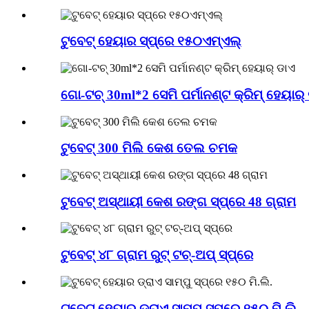
ଟୁବେଟ୍ ହେୟାର ସ୍ପ୍ରେ ୧୫୦ଏମ୍ଏଲ୍
ଗୋ-ଟଚ୍ 30ml*2 ସେମି ପର୍ମାନଣ୍ଟ କ୍ରିମ୍ ହେୟାର୍
ଟୁବେଟ୍ 300 ମିଲି କେଶ ତେଲ ଚମକ
ଟୁବେଟ୍ ଅସ୍ଥାୟୀ କେଶ ରଙ୍ଗ ସ୍ପ୍ରେ 48 ଗ୍ରାମ
ଟୁବେଟ୍ ୪୮ ଗ୍ରାମ ରୁଟ୍ ଟଚ୍-ଅପ୍ ସ୍ପ୍ରେ
ଟୁବେଟ୍ ହେୟାର ଡ୍ରାଏ ସାମ୍ପୁ ସ୍ପ୍ରେ ୧୫୦ ମି.ଲି.