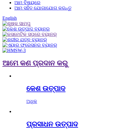
ଆମ ବିଷୟରେ
ଆମ ସହିତ ଯୋଗାଯୋଗ କରନ୍ତୁ
English
ଆମେ କଣ ପ୍ରଦାନ କରୁ
କେଶ ଉତ୍ପାଦ
ଅଧିକ
ପ୍ରସାଧନ ଉତ୍ପାଦ