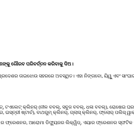
ଣଙ୍କୁ ଗୌରବ ପରିବର୍ତ୍ତନ କରିବାକୁ ଦିଅ।
 ପ୍ରଦେଶର ତାଇଝୋଉ ସହରରେ ଅବସ୍ଥିତ। ଏହା ନିଙ୍ଗବୋ, ୟିୱୁ ଏବଂ ସାଂଘ
, ଟଏଲେଟ୍ କ୍ଲିନର୍ (ନୀଳ ବବଲ୍, ସବୁଜ ବବଲ୍, ଧଳା ବବଲ୍), ରୋଷେଇ ଘର କ୍ଲି
ଇସ୍ତ୍ରୀ ଷ୍ଟାର୍ଚ), ବାଥରୁମ୍ କ୍ଲିନର୍, ଗ୍ଲାସ୍ କ୍ଲିନର୍, ଫ୍ଲୋର୍ ପଲିସ୍ ୱାକ୍
ଫ୍ରେଶନର, ଆରୋମା ଡିଫ୍ୟୁଜର ଲିକ୍ୱିଡ୍, ଏୟାର ଫ୍ରେଶନର ସ୍ଫଟିକ 