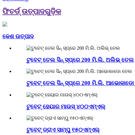
ଫିଚର୍ଡ୍ ଉତ୍ପାଦଗୁଡ଼ିକ
କେଶ ଉତ୍ପାଦ
ଟୁବେଟ୍ ତେଲ ସିନ୍ ସ୍ପ୍ରେ 200 ମି.ଲି. ଅଲିଭ୍ ତେଲ
ଟୁବେଟ୍ ତେଲ ସିନ୍ ସ୍ପ୍ରେ 200 ମି.ଲି. ଆଭୋକାଡ
ଟୁବେଟ୍ ହେୟାର ମାଉସ୍ ୪୦୦ଏମ୍ଏଲ୍
ଟୁବେଟ୍ ଡ୍ରାଏ ସାମ୍ପୁ ୧୫୦ଏମ୍ଏଲ୍