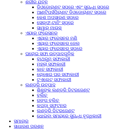
ଶରୀର ଯତ୍ନ
ଡିଓଡୋରାଣ୍ଟ ସ୍ପ୍ରେ ଏବଂ ସୁଗନ୍ଧି ସ୍ପ୍ରେ
ଆଣ୍ଟିପର୍ସ୍ପିରାଣ୍ଟ ଡିଓଡୋରାଣ୍ଟ ସ୍ପ୍ରେ
କେଶ ଅପସାରଣ ସ୍ପ୍ରେ
ସେଲ୍ଫ-ଟାନିଂ ସ୍ପ୍ରେ
ସାୱାର୍ ମାଉସ୍
ଏୟାର୍ ଫ୍ରେସନର୍‌
ଏୟାର ଫ୍ରେସନର ମଣି
ଏୟାର ଫ୍ରେସନର ଜେଲ୍
ଏୟାର ଫ୍ରେସନର ସ୍ପ୍ରେ
ଘରୋଇ ସଫା ଉତ୍ପାଦଗୁଡ଼ିକ
ବାଥରୁମ୍ ସଫାକାରୀ
ମହଲା ସଫାକାରୀ
କାଚ ସଫାକାରୀ
ରୋଷେଇ ଘର ସଫାକାରୀ
ଟଏଲେଟ୍ ସଫାକାରୀ
ଲଣ୍ଡ୍ରି ଉତ୍ପାଦ
ଶିଶୁଙ୍କ ଲଣ୍ଡ୍ରି ଡିଟରଜେଣ୍ଟ
ବ୍ଲିଚ୍
ରଙ୍ଗ ବ୍ଲିଚ୍
କପଡ଼ା ସଫ୍ଟନର
ଲଣ୍ଡ୍ରି ଡିଟରଜେଣ୍ଟ
ଧୋଇବା ସମୟରେ ସୁଗନ୍ଧ ବୃଦ୍ଧିକାରୀ
ସମାଚାର
ସାଧାରଣ ପ୍ରଶ୍ନ