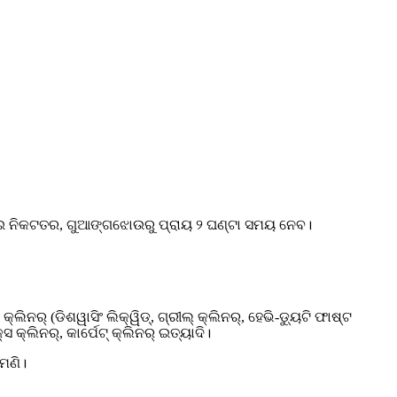
ାଇ ନିକଟତର, ଗୁଆଙ୍ଗଝୋଉରୁ ପ୍ରାୟ ୨ ଘଣ୍ଟା ସମୟ ନେବ।
ନର୍ (ଡିଶୱାସିଂ ଲିକ୍ୱିଡ୍, ଗ୍ରୀଲ୍ କ୍ଲିନର୍, ହେଭି-ଡ୍ୟୁଟି ଫାଷ୍ଟ
ସ କ୍ଲିନର୍, କାର୍ପେଟ୍ କ୍ଲିନର୍ ଇତ୍ୟାଦି।
ମଣି।